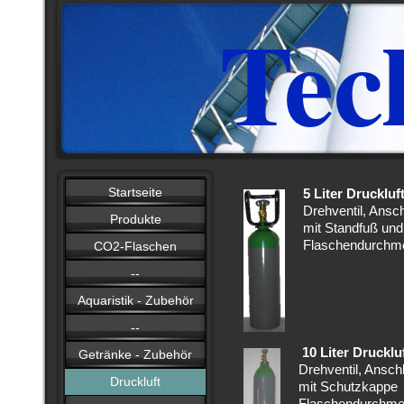
Tec
Startseite
5 Liter Druckluf
Drehventil, Ansc
Produkte
mit Standfuß und 
Flaschendurchm
CO2-Flaschen
--
Aquaristik - Zubehör
--
10 Liter Drucklu
Getränke - Zubehör
Drehventil, Ansch
Druckluft
mit Schutzkappe