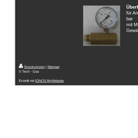
Überf
für A
bar
mit M
Gewi
Druckversion
|
Sitemap
© Tech - Gas
Erstellt mit
IONOS MyWebsite
.