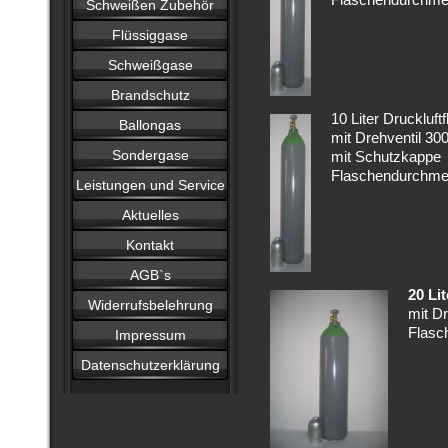
Flaschendurchm
Schweißen Zubehör
Flüssiggase
Schweißgase
Brandschutz
10 Liter Druckluft
Ballongas
mit Drehventil 300
Sondergase
mit Schutzkappe
Flaschendurchm
Leistungen und Service
Aktuelles
Kontakt
AGB`s
20 Li
Widerrufsbelehrung
mit D
Flasc
Impressum
Datenschutzerklärung