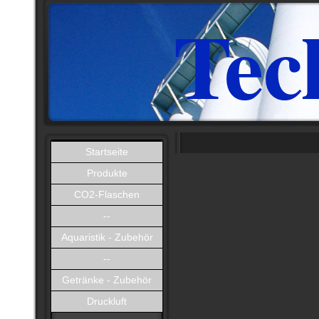
Tec
Startseite
Produkte
CO2-Flaschen
--
Aquaristik - Zubehör
--
Getränke - Zubehör
Druckluft